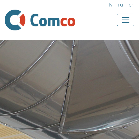
lv
ru
en