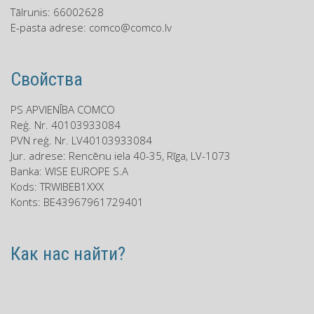
Tālrunis: 66002628
E-pasta adrese:
comco@comco.lv
Cвойства
PS APVIENĪBA COMCO
Reģ. Nr. 40103933084
PVN reģ. Nr. LV40103933084
Jur. adrese: Rencēnu iela 40-35, Rīga, LV-1073
Banka: WISE EUROPE S.A
Kods: TRWIBEB1XXX
Konts: BE43967961729401
Как нас найти?