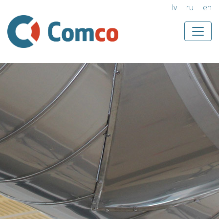
lv
ru
en