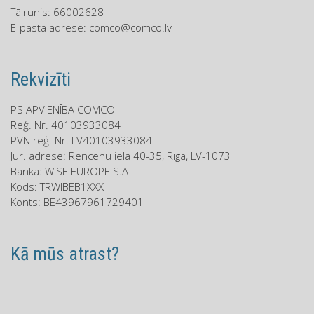
Tālrunis: 66002628
E-pasta adrese:
comco@comco.lv
Rekvizīti
PS APVIENĪBA COMCO
Reģ. Nr. 40103933084
PVN reģ. Nr. LV40103933084
Jur. adrese: Rencēnu iela 40-35, Rīga, LV-1073
Banka: WISE EUROPE S.A
Kods: TRWIBEB1XXX
Konts: BE43967961729401
Kā mūs atrast?